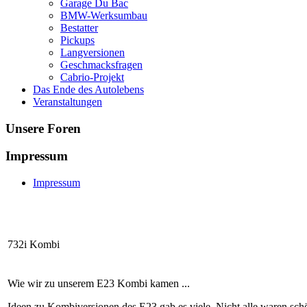
Garage Du Bac
BMW-Werksumbau
Bestatter
Pickups
Langversionen
Geschmacksfragen
Cabrio-Projekt
Das Ende des Autolebens
Veranstaltungen
Unsere Foren
Impressum
Impressum
732i Kombi
Wie wir zu unserem E23 Kombi kamen ...
Ideen zu Kombiversionen des E23 gab es viele. Nicht alle waren sc