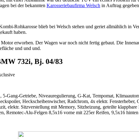
agen bei der bekannten
Karosseriebaufirma Welsch
in Auftrag gegeben
mbi-Rohkarosse blieb bei Welsch stehen und geriet allmählich in Verg
ekauft haben.
 Motor erworben. Der Wagen war noch nicht fertig gebaut. Die Innena
efläche und und und.
MW 732i, Bj. 04/83
xclusive
BS, 5-Gang-Getriebe, Niveauregulierung, G-Kat, Tempomat, Klimaautoma
kspoiler, Heckscheibenwischer, Radchrom, 4x elektr. Fensterheber, C
it, elektr. Sitzverstellung mit Memory, Sitzheizung, geteilte klappba
n, Remotec-Alu-Felgen 8,5x16 vorne mit 225er Reifen, 9,5x16 hinten 